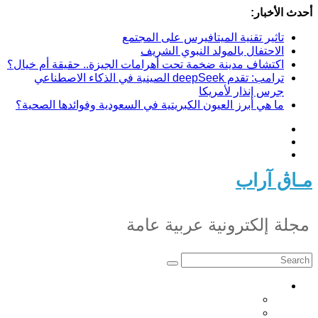
Skip
أحدث الأخبار:
to
content
تاثير تقنية الميتافيرس على المجتمع
الاحتفال بالمولد النبوي الشريف
اكتشاف مدينة ضخمة تحت أهرامات الجيزة.. حقيقة أم خيال؟
ترامب: تقدم deepSeek الصينية في الذكاء الاصطناعي
جرس إنذار لأمريكا
ما هي أبرز العيون الكبريتية في السعودية وفوائدها الصحية؟
مـاڨ آراب
مجلة إلكترونية عربية عامة
أخبار
أخبار تونس
أخبار عربية