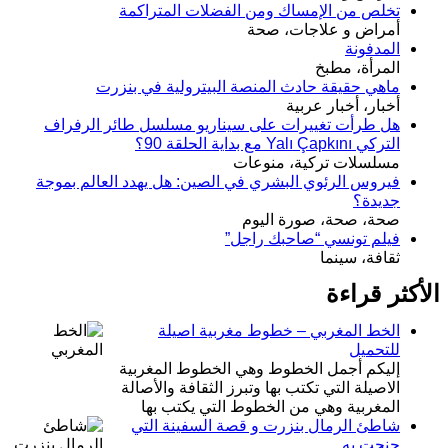
تخلص من الإمساك ومن الفضلات المتراكمة
أمراض و علاجات، صحة
المدفونة
المرأة، مطبخ
ماهي حقيقة حادث المنصة البيترولية في بنزرت
أخبار، أخبار عربية
هل طرأت تغييرات على سيناريو مسلسل طائر الرفراف
التركي Yalı Çapkını مع بداية الحلقة 90؟
مسلسلات تركية، منوعات
فيروس الرئوي البشري في الصين: هل يهدد العالم بموجة
جديدة؟
صحة، صحة، صورة اليوم
فيلم تونسي “صاحبك راجل”
ثقافة، سينما
الأكثر قراءة
الخط المغربي – خطوط مغربية اصيلة
للتحميل
إليكم أجمل الخطوط وهي الخطوط المغربية
الاصيلة التي تكتب بها وتبرز الثقافة والأصالة
المغربية وهي من الخطوط التي يكتب بها
شاطئ الرمال بنزرت و قصة السفينة التي
جنحت به