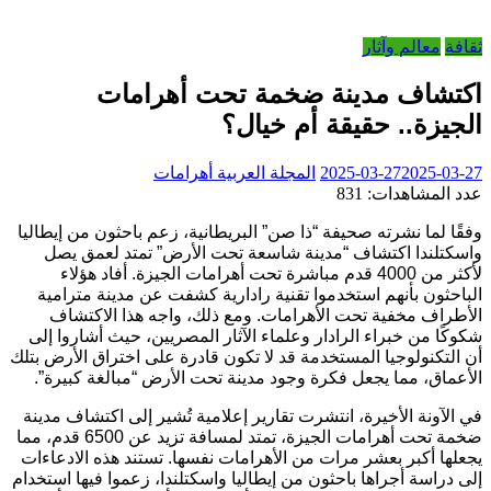
ثقافة
معالم وآثار
اكتشاف مدينة ضخمة تحت أهرامات
الجيزة.. حقيقة أم خيال؟
2025-03-27
2025-03-27
المجلة العربية
أهرامات
عدد المشاهدات:
831
وفقًا لما نشرته صحيفة “ذا صن” البريطانية، زعم باحثون من إيطاليا
واسكتلندا اكتشاف “مدينة شاسعة تحت الأرض” تمتد لعمق يصل
لأكثر من 4000 قدم مباشرة تحت أهرامات الجيزة. أفاد هؤلاء
الباحثون بأنهم استخدموا تقنية رادارية كشفت عن مدينة مترامية
الأطراف مخفية تحت الأهرامات. ومع ذلك، واجه هذا الاكتشاف
شكوكًا من خبراء الرادار وعلماء الآثار المصريين، حيث أشاروا إلى
أن التكنولوجيا المستخدمة قد لا تكون قادرة على اختراق الأرض بتلك
الأعماق، مما يجعل فكرة وجود مدينة تحت الأرض “مبالغة كبيرة”.
في الآونة الأخيرة، انتشرت تقارير إعلامية تُشير إلى اكتشاف مدينة
ضخمة تحت أهرامات الجيزة، تمتد لمسافة تزيد عن 6500 قدم، مما
يجعلها أكبر بعشر مرات من الأهرامات نفسها. تستند هذه الادعاءات
إلى دراسة أجراها باحثون من إيطاليا واسكتلندا، زعموا فيها استخدام