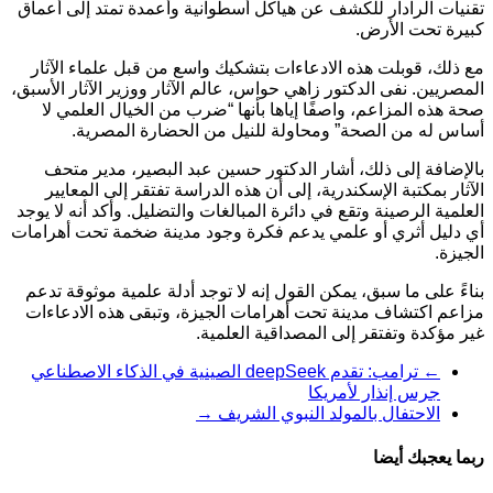
تقنيات الرادار للكشف عن هياكل أسطوانية وأعمدة تمتد إلى أعماق
كبيرة تحت الأرض.
مع ذلك، قوبلت هذه الادعاءات بتشكيك واسع من قبل علماء الآثار
المصريين. نفى الدكتور زاهي حواس، عالم الآثار ووزير الآثار الأسبق،
صحة هذه المزاعم، واصفًا إياها بأنها “ضرب من الخيال العلمي لا
أساس له من الصحة” ومحاولة للنيل من الحضارة المصرية.
بالإضافة إلى ذلك، أشار الدكتور حسين عبد البصير، مدير متحف
الآثار بمكتبة الإسكندرية، إلى أن هذه الدراسة تفتقر إلى المعايير
العلمية الرصينة وتقع في دائرة المبالغات والتضليل. وأكد أنه لا يوجد
أي دليل أثري أو علمي يدعم فكرة وجود مدينة ضخمة تحت أهرامات
الجيزة.
بناءً على ما سبق، يمكن القول إنه لا توجد أدلة علمية موثوقة تدعم
مزاعم اكتشاف مدينة تحت أهرامات الجيزة، وتبقى هذه الادعاءات
غير مؤكدة وتفتقر إلى المصداقية العلمية.
←
ترامب: تقدم deepSeek الصينية في الذكاء الاصطناعي
جرس إنذار لأمريكا
الاحتفال بالمولد النبوي الشريف
→
ربما يعجبك أيضا