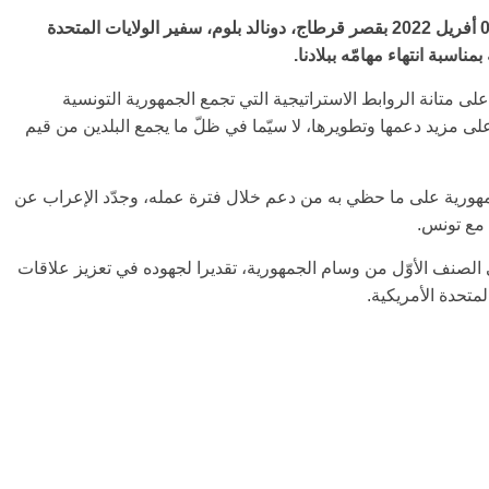
استقبل رئيس الجمهورية قيس سعيّد، اليوم الثلاثاء 05 أفريل 2022 بقصر قرطاج، دونالد بلوم، سفير الولايات المتحدة
ناسبة انتهاء مهامّه ببلادنا.
على متانة الروابط الاستراتيجية التي تجمع الجمهورية التونسية
 على مزيد دعمها وتطويرها، لا سيّما في ظلّ ما يجمع البلدين من قيم
مهورية على ما حظي به من دعم خلال فترة عمله، وجدّد الإعراب عن
 مع تونس.
ي الصنف الأوّل من وسام الجمهورية، تقديرا لجهوده في تعزيز علاقات
لمتحدة الأمريكية.