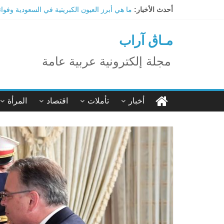
Ski
أحدث الأخبار:
ما هي أبرز العيون الكبريتية في السعودية وفوا
t
تاثير تقنية الميتافيرس على المجتمع
conten
الاحتفال بالمولد النبوي الشريف
مـاڨ آراب
اكتشاف مدينة ضخمة تحت أهرامات الجيزة.. حق
ترامب: تقدم deepSeek الصينية في الذكاء الاصطناعي جرس إنذار لأمريكا
مجلة إلكترونية عربية عامة
أخبار
تأملات
اقتصاد
المرأة