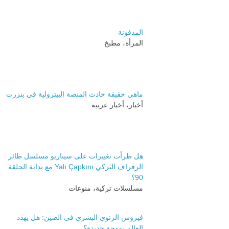
المدفونة
المرأة، مطبخ
ماهي حقيقة حادث المنصة البيترولية في بنزرت
أخبار، أخبار عربية
هل طرأت تغييرات على سيناريو مسلسل طائر
الرفراف التركي Yalı Çapkını مع بداية الحلقة
90؟
مسلسلات تركية، منوعات
فيروس الرئوي البشري في الصين: هل يهدد
العالم بموجة جديدة؟