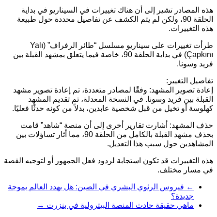
هذه المصادر تشير إلى أن هناك تغييرات في السيناريو في بداية
الحلقة 90، ولكن لم يتم الكشف عن تفاصيل محددة حول طبيعة
هذه التغييرات.
طرأت تغييرات على سيناريو مسلسل “طائر الرفراف” (Yalı
Çapkını) في بداية الحلقة 90، خاصة فيما يتعلق بمشهد القبلة بين
فريد وسونا.
تفاصيل التغيير:
إعادة تصوير المشهد: وفقًا لمصادر متعددة، تم إعادة تصوير مشهد
القبلة بين فريد وسونا. في النسخة المعدلة، تم تقديم المشهد
كهلوسة أو تخيل من قبل شخصية عابدين، بدلاً من كونه حدثًا فعليًا.
حذف المشهد: أشارت تقارير أخرى إلى أن منصة “شاهد” قامت
بحذف مشهد القبلة بالكامل من الحلقة 90، مما أثار تساؤلات بين
المشاهدين حول سبب هذا التعديل.
هذه التغييرات قد تكون استجابة لردود فعل الجمهور أو لتوجيه القصة
في مسار مختلف.
←
فيروس الرئوي البشري في الصين: هل يهدد العالم بموجة
جديدة؟
ماهي حقيقة حادث المنصة البيترولية في بنزرت
→