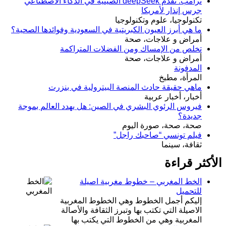
ترامب: تقدم deepSeek الصينية في الذكاء الاصطناعي
جرس إنذار لأمريكا
تكنولوجيا، علوم وتكنولوجيا
ما هي أبرز العيون الكبريتية في السعودية وفوائدها الصحية؟
أمراض و علاجات، صحة
تخلص من الإمساك ومن الفضلات المتراكمة
أمراض و علاجات، صحة
المدفونة
المرأة، مطبخ
ماهي حقيقة حادث المنصة البيترولية في بنزرت
أخبار، أخبار عربية
فيروس الرئوي البشري في الصين: هل يهدد العالم بموجة
جديدة؟
صحة، صحة، صورة اليوم
فيلم تونسي “صاحبك راجل”
ثقافة، سينما
الأكثر قراءة
الخط المغربي – خطوط مغربية اصيلة
للتحميل
إليكم أجمل الخطوط وهي الخطوط المغربية
الاصيلة التي تكتب بها وتبرز الثقافة والأصالة
المغربية وهي من الخطوط التي يكتب بها