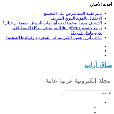
Skip
أحدث الأخبار:
to
content
تاثير تقنية الميتافيرس على المجتمع
الاحتفال بالمولد النبوي الشريف
اكتشاف مدينة ضخمة تحت أهرامات الجيزة.. حقيقة أم خيال؟
ترامب: تقدم deepSeek الصينية في الذكاء الاصطناعي
جرس إنذار لأمريكا
ما هي أبرز العيون الكبريتية في السعودية وفوائدها الصحية؟
مـاڨ آراب
مجلة إلكترونية عربية عامة
أخبار
أخبار تونس
أخبار عربية