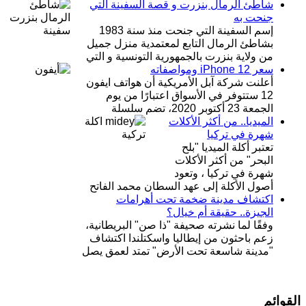
شاطئ الرمال بنزرت و قصة السفينة التي
جنحت به
إسم السفينة التي جنحت منذ سنة 1983
بشاطئ الرمال التابع لمعتمدية منزل جميل
من ولاية بنزرت بالجمهورية التونسية و التي
سعر iPhone 12 ومواصفاته
أعلنت شركة آبل الأمريكية أن هواتف ايفون
12 ستتوفر في الأسواق اعتبارًا من يوم
الجمعة 23 أكتوبر 2020، تضم سلسلة
الميديا.. من أكثر الأكلات
شهرة في تركيا
تعتبر أكلة الميديا "بلح
البحر" من أكثر الأكلات
شهرة في تركيا ، وتعود
أصول الأكلة إلى عهد السطان محمد الفاتح
اكتشاف مدينة ضخمة تحت أهرامات
الجيزة.. حقيقة أم خيال؟
وفقًا لما نشرته صحيفة "ذا صن" البريطانية،
زعم باحثون من إيطاليا واسكتلندا اكتشاف
"مدينة شاسعة تحت الأرض" تمتد لعمق يصل
القوائم