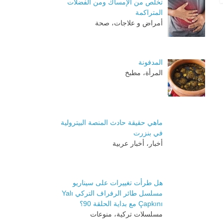
تخلص من الإمساك ومن الفضلات
المتراكمة
أمراض و علاجات، صحة
المدفونة
المرأة، مطبخ
ماهي حقيقة حادث المنصة البيترولية
في بنزرت
أخبار، أخبار عربية
هل طرأت تغييرات على سيناريو
مسلسل طائر الرفراف التركي Yalı
Çapkını مع بداية الحلقة 90؟
مسلسلات تركية، منوعات