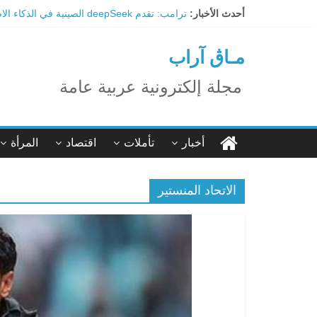
Ski
أحدث الأخبار:
ترامب: تقدم deepSeek الصينية في الذكاء الاصطناعي جرس إنذار لأمريكا
t
ما هي أبرز العيون الكبريتية في السعودية وفوا
conten
تاثير تقنية الميتافيرس على المجتمع
مـاڨ آراب
الاحتفال بالمولد النبوي الشريف
اكتشاف مدينة ضخمة تحت أهرامات الجيزة.. حق
مجلة إلكترونية عربية عامة
أخبار
تأملات
اقتصاد
المرأة
الاتحاد المنستير