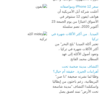
سعر iPhone 12 ومواصفاته
أعلنت شركة آبل الأمريكية أن
هواتف ايفون 12 ستتوفر في
الأسواق اعتبارًا من يوم الجمعة 23
أكتوبر 2020، تضم سلسلة
الميديا.. من أكثر الأكلات شهرة في
تركيا
تعتبر أكلة الميديا "بلح البحر" من
أكثر الأكلات شهرة في تركيا ،
وتعود أصول الأكلة إلى عهد
السطان محمد الفاتح
اكتشاف مدينة ضخمة تحت
أهرامات الجيزة.. حقيقة أم خيال؟
وفقًا لما نشرته صحيفة "ذا صن"
البريطانية، زعم باحثون من إيطاليا
واسكتلندا اكتشاف "مدينة شاسعة
تحت الأرض" تمتد لعمق يصل