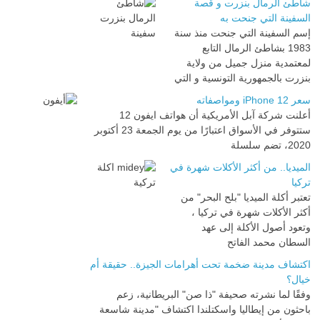
شاطئ الرمال بنزرت و قصة
السفينة التي جنحت به
إسم السفينة التي جنحت منذ سنة
1983 بشاطئ الرمال التابع
لمعتمدية منزل جميل من ولاية
بنزرت بالجمهورية التونسية و التي
سعر iPhone 12 ومواصفاته
أعلنت شركة آبل الأمريكية أن هواتف ايفون 12
ستتوفر في الأسواق اعتبارًا من يوم الجمعة 23 أكتوبر
2020، تضم سلسلة
الميديا.. من أكثر الأكلات شهرة في
تركيا
تعتبر أكلة الميديا "بلح البحر" من
أكثر الأكلات شهرة في تركيا ،
وتعود أصول الأكلة إلى عهد
السطان محمد الفاتح
اكتشاف مدينة ضخمة تحت أهرامات الجيزة.. حقيقة أم
خيال؟
وفقًا لما نشرته صحيفة "ذا صن" البريطانية، زعم
باحثون من إيطاليا واسكتلندا اكتشاف "مدينة شاسعة