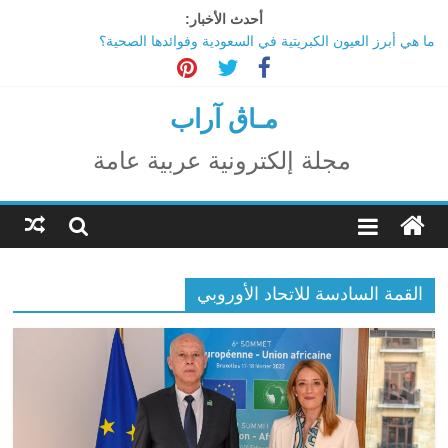
Ski
أحدث الأخبار:
t
ما هي أبرز العيون الكبريتية في السعودية وفوائدها الصحية؟
conten
تاثير تقنية الميتافيرس على المجتمع
الاحتفال بالمولد النبوي الشريف
اكتشاف مدينة ضخمة تحت أهرامات الجيزة.. حقيقة أم خيال؟
مـاڨ آراب
ترامب: تقدم deepSeek الصينية في الذكاء الاصطناعي جرس إنذار
لأمريكا
مجلة إلكترونية عربية عامة
القمة السادسة للاتحاد الأوروبي