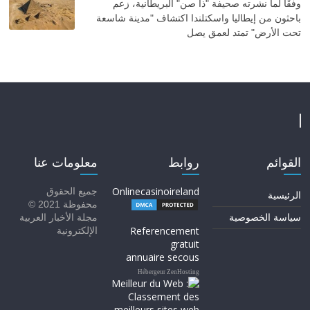
وفقًا لما نشرته صحيفة "ذا صن" البريطانية، زعم
باحثون من إيطاليا واسكتلندا اكتشاف "مدينة شاسعة
تحت الأرض" تمتد لعمق يصل
القوائم
روابط
معلومات عنا
Onlinecasinoireland
جميع الحقوق
الرئيسية
محفوظة 2021 ©
سياسة الخصوصية
مجلة الأخبار العربية
Referencement
الإلكترونية
gratuit
annuaire secous
Hébergeur ZenHosting