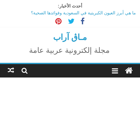
Ski
أحدث الأخبار:
t
ما هي أبرز العيون الكبريتية في السعودية وفوائدها الصحية؟
conten
تاثير تقنية الميتافيرس على المجتمع
الاحتفال بالمولد النبوي الشريف
اكتشاف مدينة ضخمة تحت أهرامات الجيزة.. حقيقة أم خيال؟
مـاڨ آراب
ترامب: تقدم deepSeek الصينية في الذكاء الاصطناعي جرس إنذار
لأمريكا
مجلة إلكترونية عربية عامة