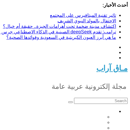
Skip
أحدث الأخبار:
to
content
تاثير تقنية الميتافيرس على المجتمع
الاحتفال بالمولد النبوي الشريف
اكتشاف مدينة ضخمة تحت أهرامات الجيزة.. حقيقة أم خيال؟
ترامب: تقدم deepSeek الصينية في الذكاء الاصطناعي جرس إنذار لأمريكا
ما هي أبرز العيون الكبريتية في السعودية وفوائدها الصحية؟
مـاڨ آراب
مجلة إلكترونية عربية عامة
أخبار
أخبار تونس
أخبار عربية
أخبار اوروبا