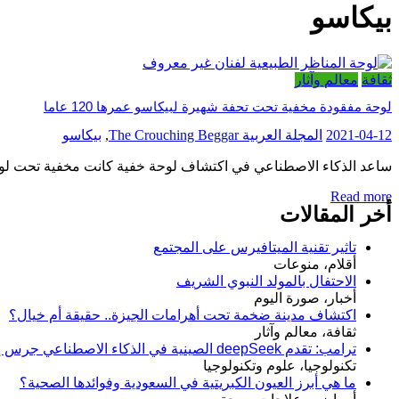
بيكاسو
ثقافة
معالم وآثار
لوحة مفقودة مخفية تحت تحفة شهيرة لبيكاسو عمرها 120 عاما
2021-04-12
المجلة العربية
The Crouching Beggar
,
بيكاسو
ساعد الذكاء الاصطناعي في اكتشاف لوحة خفية كانت مخفية تحت لوحة بابلو بيكاسو ل
Read more
أخر المقالات
تاثير تقنية الميتافيرس على المجتمع
أقلام، منوعات
الاحتفال بالمولد النبوي الشريف
أخبار، صورة اليوم
اكتشاف مدينة ضخمة تحت أهرامات الجيزة.. حقيقة أم خيال؟
ثقافة، معالم وآثار
ترامب: تقدم deepSeek الصينية في الذكاء الاصطناعي جرس إنذار لأمريكا
تكنولوجيا، علوم وتكنولوجيا
ما هي أبرز العيون الكبريتية في السعودية وفوائدها الصحية؟