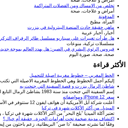
أمراض و علاجات، صحة
تخلص من الإمساك ومن الفضلات المتراكمة
أمراض و علاجات، صحة
المدفونة
المرأة، مطبخ
ماهي حقيقة حادث المنصة البيترولية في بنزرت
أخبار، أخبار عربية
هل طرأت تغييرات على سيناريو مسلسل طائر الرفراف التركي Yalı Çapkını مع بداية الحلقة 90
مسلسلات تركية، منوعات
فيروس الرئوي البشري في الصين: هل يهدد العالم بموجة جديد
صحة، صحة، صورة اليوم
الأكثر قراءة
الخط المغربي – خطوط مغربية اصيلة للتحميل
إليكم أجمل الخطوط وهي الخطوط المغربية الاصيلة التي تكتب به
شاطئ الرمال بنزرت و قصة السفينة التي جنحت به
إسم السفينة التي جنحت منذ سنة 1983 بشاطئ الرمال التابع لمعتمدية منزل جميل من ولاية بنزرت بالجمهورية التونسية و التي
سعر iPhone 12 ومواصفاته
أعلنت شركة آبل الأمريكية أن هواتف ايفون 12 ستتوفر في الأسواق اعتبارًا من يوم الجمعة 23 أكتوبر 2020، تضم سلسلة
الميديا.. من أكثر الأكلات شهرة في تركيا
تعتبر أكلة الميديا "بلح البحر" من أكثر الأكلات شهرة في تركيا 
اكتشاف مدينة ضخمة تحت أهرامات الجيزة.. حقيقة أم خيال؟
وفقًا لما نشرته صحيفة "ذا صن" البريطانية، زعم باحثون من إي