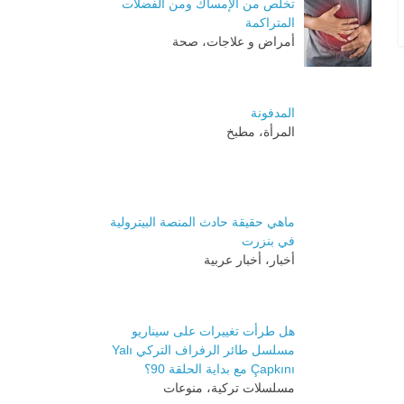
تخلص من الإمساك ومن الفضلات
المتراكمة
أمراض و علاجات، صحة
المدفونة
المرأة، مطبخ
ماهي حقيقة حادث المنصة البيترولية
في بنزرت
أخبار، أخبار عربية
هل طرأت تغييرات على سيناريو
مسلسل طائر الرفراف التركي Yalı
Çapkını مع بداية الحلقة 90؟
مسلسلات تركية، منوعات