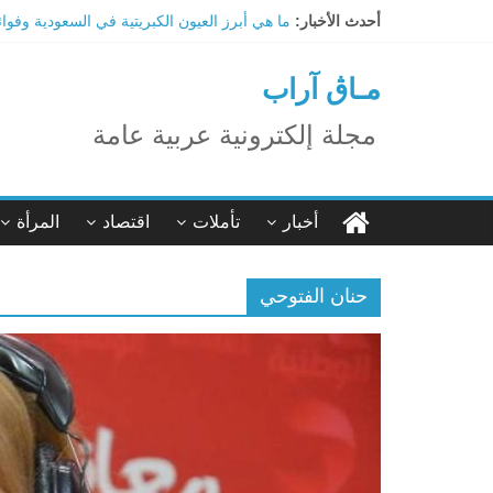
Ski
أحدث الأخبار:
ما هي أبرز العيون الكبريتية في السعودية وفوا
t
تاثير تقنية الميتافيرس على المجتمع
conten
الاحتفال بالمولد النبوي الشريف
مـاڨ آراب
اكتشاف مدينة ضخمة تحت أهرامات الجيزة.. حق
ترامب: تقدم deepSeek الصينية في الذكاء الاصطناعي جرس إنذار لأمريكا
مجلة إلكترونية عربية عامة
أخبار
تأملات
اقتصاد
المرأة
حنان الفتوحي