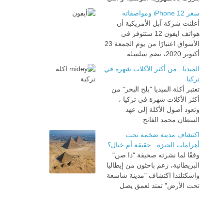
سعر iPhone 12 ومواصفاته
أعلنت شركة آبل الأمريكية أن
هواتف ايفون 12 ستتوفر في
الأسواق اعتبارًا من يوم الجمعة 23
أكتوبر 2020، تضم سلسلة
الميديا.. من أكثر الأكلات شهرة في
تركيا
تعتبر أكلة الميديا "بلح البحر" من
أكثر الأكلات شهرة في تركيا ،
وتعود أصول الأكلة إلى عهد
السطان محمد الفاتح
اكتشاف مدينة ضخمة تحت
أهرامات الجيزة.. حقيقة أم خيال؟
وفقًا لما نشرته صحيفة "ذا صن"
البريطانية، زعم باحثون من إيطاليا
واسكتلندا اكتشاف "مدينة شاسعة
تحت الأرض" تمتد لعمق يصل