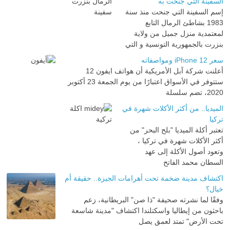
السفينة التي جنحت به
إسم السفينة التي جنحت منذ سنة
1983 بشاطئ الرمال التابع
لمعتمدية منزل جميل من ولاية
بنزرت بالجمهورية التونسية و التي
سعر iPhone 12 ومواصفاته
أعلنت شركة آبل الأمريكية أن هواتف ايفون 12
ستتوفر في الأسواق اعتبارًا من يوم الجمعة 23 أكتوبر
2020، تضم سلسلة
الميديا.. من أكثر الأكلات شهرة في
تركيا
تعتبر أكلة الميديا "بلح البحر" من
أكثر الأكلات شهرة في تركيا ،
وتعود أصول الأكلة إلى عهد
السطان محمد الفاتح
اكتشاف مدينة ضخمة تحت أهرامات الجيزة.. حقيقة أم
خيال؟
وفقًا لما نشرته صحيفة "ذا صن" البريطانية، زعم
باحثون من إيطاليا واسكتلندا اكتشاف "مدينة شاسعة
تحت الأرض" تمتد لعمق يصل