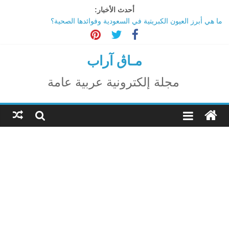
Ski
أحدث الأخبار:
t
ما هي أبرز العيون الكبريتية في السعودية وفوائدها الصحية؟
conten
تاثير تقنية الميتافيرس على المجتمع
الاحتفال بالمولد النبوي الشريف
اكتشاف مدينة ضخمة تحت أهرامات الجيزة.. حقيقة أم خيال؟
مـاڨ آراب
ترامب: تقدم deepSeek الصينية في الذكاء الاصطناعي جرس إنذار
لأمريكا
مجلة إلكترونية عربية عامة