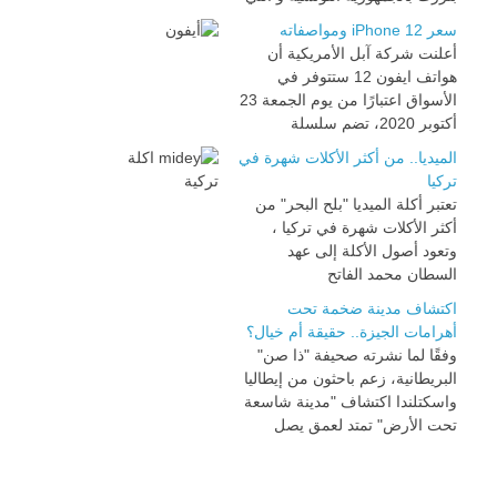
سعر iPhone 12 ومواصفاته
أعلنت شركة آبل الأمريكية أن
هواتف ايفون 12 ستتوفر في
الأسواق اعتبارًا من يوم الجمعة 23
أكتوبر 2020، تضم سلسلة
الميديا.. من أكثر الأكلات شهرة في
تركيا
تعتبر أكلة الميديا "بلح البحر" من
أكثر الأكلات شهرة في تركيا ،
وتعود أصول الأكلة إلى عهد
السطان محمد الفاتح
اكتشاف مدينة ضخمة تحت
أهرامات الجيزة.. حقيقة أم خيال؟
وفقًا لما نشرته صحيفة "ذا صن"
البريطانية، زعم باحثون من إيطاليا
واسكتلندا اكتشاف "مدينة شاسعة
تحت الأرض" تمتد لعمق يصل