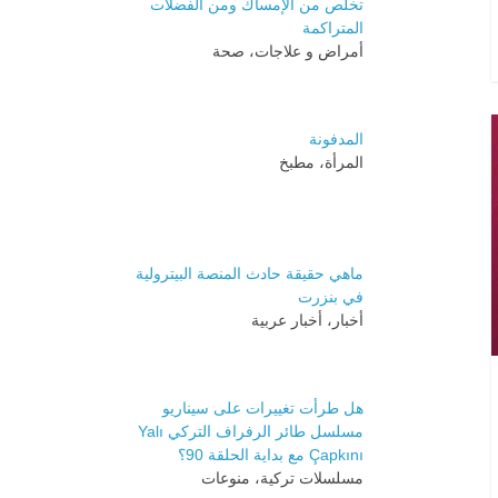
تخلص من الإمساك ومن الفضلات
المتراكمة
أمراض و علاجات، صحة
المدفونة
المرأة، مطبخ
ماهي حقيقة حادث المنصة البيترولية
في بنزرت
أخبار، أخبار عربية
هل طرأت تغييرات على سيناريو
مسلسل طائر الرفراف التركي Yalı
Çapkını مع بداية الحلقة 90؟
مسلسلات تركية، منوعات