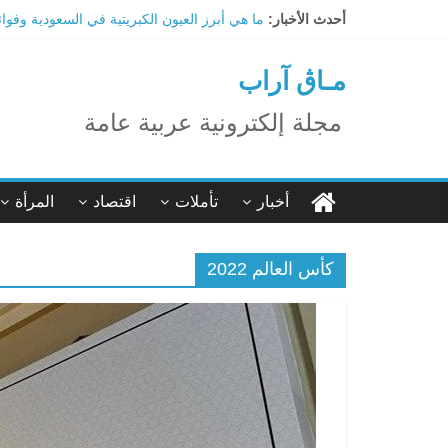
Ski
أحدث الأخبار:
ما هي أبرز العيون الكبريتية في السعودية وفوا
t
تاثير تقنية الميتافيرس على المجتمع
conten
الاحتفال بالمولد النبوي الشريف
مـاڨ آراب
اكتشاف مدينة ضخمة تحت أهرامات الجيزة.. حق
ترامب: تقدم deepSeek الصينية في الذكاء الاصطناعي جرس إنذار لأمريكا
مجلة إلكترونية عربية عامة
أخبار
تأملات
اقتصاد
المرأة
كأس العالم 2022