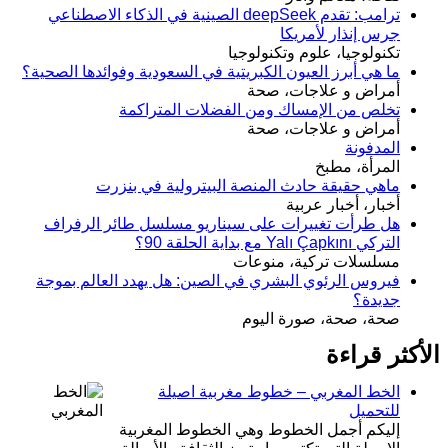
ترامب: تقدم deepSeek الصينية في الذكاء الاصطناعي
جرس إنذار لأمريكا
تكنولوجيا، علوم وتكنولوجيا
ما هي أبرز العيون الكبريتية في السعودية وفوائدها الصحية؟
أمراض و علاجات، صحة
تخلص من الإمساك ومن الفضلات المتراكمة
أمراض و علاجات، صحة
المدفونة
المرأة، مطبخ
ماهي حقيقة حادث المنصة البيترولية في بنزرت
أخبار، أخبار عربية
هل طرأت تغييرات على سيناريو مسلسل طائر الرفراف
التركي Yalı Çapkını مع بداية الحلقة 90؟
مسلسلات تركية، منوعات
فيروس الرئوي البشري في الصين: هل يهدد العالم بموجة
جديدة؟
صحة، صحة، صورة اليوم
الأكثر قراءة
الخط المغربي – خطوط مغربية اصيلة
للتحميل
إليكم أجمل الخطوط وهي الخطوط المغربية