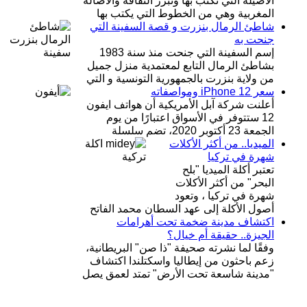
الاصيلة التي تكتب بها وتبرز الثقافة والأصالة
المغربية وهي من الخطوط التي يكتب بها
شاطئ الرمال بنزرت و قصة السفينة التي
جنحت به
إسم السفينة التي جنحت منذ سنة 1983
بشاطئ الرمال التابع لمعتمدية منزل جميل
من ولاية بنزرت بالجمهورية التونسية و التي
سعر iPhone 12 ومواصفاته
أعلنت شركة آبل الأمريكية أن هواتف ايفون
12 ستتوفر في الأسواق اعتبارًا من يوم
الجمعة 23 أكتوبر 2020، تضم سلسلة
الميديا.. من أكثر الأكلات
شهرة في تركيا
تعتبر أكلة الميديا "بلح
البحر" من أكثر الأكلات
شهرة في تركيا ، وتعود
أصول الأكلة إلى عهد السطان محمد الفاتح
اكتشاف مدينة ضخمة تحت أهرامات
الجيزة.. حقيقة أم خيال؟
وفقًا لما نشرته صحيفة "ذا صن" البريطانية،
زعم باحثون من إيطاليا واسكتلندا اكتشاف
"مدينة شاسعة تحت الأرض" تمتد لعمق يصل