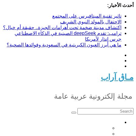
Skip
أحدث الأخبار:
to
content
تاثير تقنية الميتافيرس على المجتمع
الاحتفال بالمولد النبوي الشريف
اكتشاف مدينة ضخمة تحت أهرامات الجيزة.. حقيقة أم خيال؟
ترامب: تقدم deepSeek الصينية في الذكاء الاصطناعي
جرس إنذار لأمريكا
ما هي أبرز العيون الكبريتية في السعودية وفوائدها الصحية؟
مـاڨ آراب
مجلة إلكترونية عربية عامة
أخبار
أخبار تونس
أخبار عربية