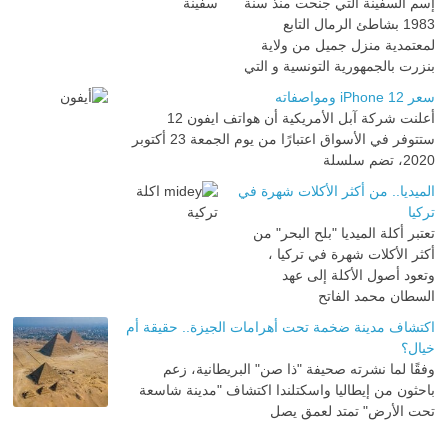
إسم السفينة التي جنحت منذ سنة
1983 بشاطئ الرمال التابع
لمعتمدية منزل جميل من ولاية
بنزرت بالجمهورية التونسية و التي
سعر iPhone 12 ومواصفاته
أعلنت شركة آبل الأمريكية أن هواتف ايفون 12
ستتوفر في الأسواق اعتبارًا من يوم الجمعة 23 أكتوبر
2020، تضم سلسلة
الميديا.. من أكثر الأكلات شهرة في
تركيا
تعتبر أكلة الميديا "بلح البحر" من
أكثر الأكلات شهرة في تركيا ،
وتعود أصول الأكلة إلى عهد
السطان محمد الفاتح
اكتشاف مدينة ضخمة تحت أهرامات الجيزة.. حقيقة أم
خيال؟
وفقًا لما نشرته صحيفة "ذا صن" البريطانية، زعم
باحثون من إيطاليا واسكتلندا اكتشاف "مدينة شاسعة
تحت الأرض" تمتد لعمق يصل