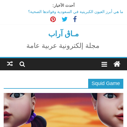
Ski
أحدث الأخبار:
ترامب: تقدم deepSeek الصينية في الذكاء الاصطناعي جرس إنذار
t
لأمريكا
conten
ما هي أبرز العيون الكبريتية في السعودية وفوائدها الصحية؟
تاثير تقنية الميتافيرس على المجتمع
الاحتفال بالمولد النبوي الشريف
مـاڨ آراب
اكتشاف مدينة ضخمة تحت أهرامات الجيزة.. حقيقة أم خيال؟
مجلة إلكترونية عربية عامة
Squid Game