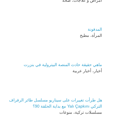
أمراض و علاجات، صحة
المدفونة
المرأة، مطبخ
ماهي حقيقة حادث المنصة البيترولية في بنزرت
أخبار، أخبار عربية
هل طرأت تغييرات على سيناريو مسلسل طائر الرفراف
التركي Yalı Çapkını مع بداية الحلقة 90؟
مسلسلات تركية، منوعات