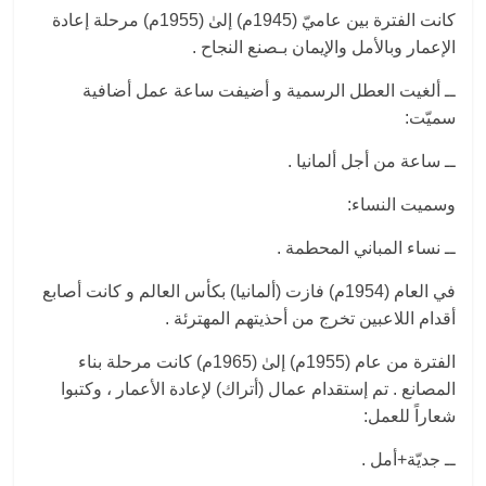
كانت الفترة بين عاميّ (1945م) إلىٰ (1955م) مرحلة إعادة
الإعمار وبالأمل والإيمان بـصنع النجاح .
ــ ألغيت العطل الرسمية و أضيفت ساعة عمل أضافية
سميّت:
ــ ساعة من أجل ألمانيا .
وسميت النساء:
ــ نساء المباني المحطمة .
في العام (1954م) فازت (ألمانيا) بكأس العالم و كانت أصابع
أقدام اللاعبين تخرج من أحذيتهم المهترئة .
الفترة من عام (1955م) إلىٰ (1965م) كانت مرحلة بناء
المصانع . تم إستقدام عمال (أتراك) لإعادة الأعمار ، وكتبوا
شعاراً للعمل:
ــ جديّة+أمل .