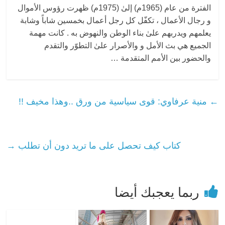
الفترة من عام (1965م) إلىٰ (1975م) ظهرت رؤوس الأموال
و رجال الأعمال ، تكفّل كل رجل أعمال بخمسين شاباً وشابة
يعلمهم ويدربهم علىٰ بناء الوطن والنهوض به . كانت مهمة
الجميع هي بث الأمل و والأصرار علىٰ التطوّر والتقدم
والحضور بين الأمم المتقدمة …
←
منية عرفاوي: قوى سياسية من ورق ..وهذا مخيف !!
كتاب كيف تحصل على ما تريد دون أن تطلب
→
ربما يعجبك أيضا