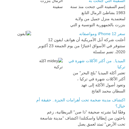
السفينة التي جنحت به
إسم السفينة التي جنحت منذ سنة
1983 بشاطئ الرمال التابع
لمعتمدية منزل جميل من ولاية
بنزرت بالجمهورية التونسية و التي
سعر iPhone 12 ومواصفاته
أعلنت شركة آبل الأمريكية أن هواتف ايفون 12
ستتوفر في الأسواق اعتبارًا من يوم الجمعة 23 أكتوبر
2020، تضم سلسلة
الميديا.. من أكثر الأكلات شهرة في
تركيا
تعتبر أكلة الميديا "بلح البحر" من
أكثر الأكلات شهرة في تركيا ،
وتعود أصول الأكلة إلى عهد
السطان محمد الفاتح
اكتشاف مدينة ضخمة تحت أهرامات الجيزة.. حقيقة أم
خيال؟
وفقًا لما نشرته صحيفة "ذا صن" البريطانية، زعم
باحثون من إيطاليا واسكتلندا اكتشاف "مدينة شاسعة
تحت الأرض" تمتد لعمق يصل