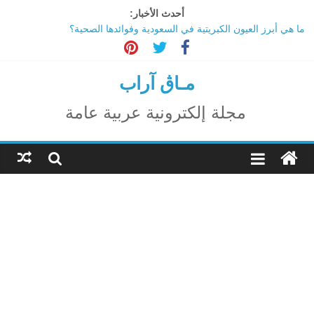
Ski
أحدث الأخبار:
t
ما هي أبرز العيون الكبريتية في السعودية وفوائدها الصحية؟
conten
تاثير تقنية الميتافيرس على المجتمع
الاحتفال بالمولد النبوي الشريف
اكتشاف مدينة ضخمة تحت أهرامات الجيزة.. حقيقة أم خيال؟
مـاڨ آراب
ترامب: تقدم deepSeek الصينية في الذكاء الاصطناعي جرس إنذار
لأمريكا
مجلة إلكترونية عربية عامة