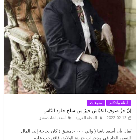
أمثلة وأحكام
منوعات
إنّ جزَّ صوفِ الكبّاش خيرٌ من سلخِ جلود النّاس
,
2022-02-13
المجلة العربية
أسعد باشا
دمشق
يُقال بأن أسعد باشا ( والي ٠٠٠٠دمشق ) كان بحاجة إلى المال
للنقص الحاد في مدخرات خزينة الولاية، فاقترحت عليه