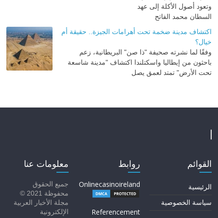
وتعود أصول الأكلة إلى عهد
السطان محمد الفاتح
اكتشاف مدينة ضخمة تحت أهرامات الجيزة.. حقيقة أم
خيال؟
وفقًا لما نشرته صحيفة "ذا صن" البريطانية، زعم
باحثون من إيطاليا واسكتلندا اكتشاف "مدينة شاسعة
تحت الأرض" تمتد لعمق يصل
القوائم
روابط
معلومات عنا
Onlinecasinoireland
جميع الحقوق
الرئيسية
محفوظة 2021 ©
سياسة الخصوصية
مجلة الأخبار العربية
Referencement
الإلكترونية