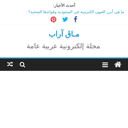
Ski
أحدث الأخبار:
t
ما هي أبرز العيون الكبريتية في السعودية وفوائدها الصحية؟
conten
تاثير تقنية الميتافيرس على المجتمع
الاحتفال بالمولد النبوي الشريف
اكتشاف مدينة ضخمة تحت أهرامات الجيزة.. حقيقة أم خيال؟
مـاڨ آراب
ترامب: تقدم deepSeek الصينية في الذكاء الاصطناعي جرس إنذار
لأمريكا
مجلة إلكترونية عربية عامة