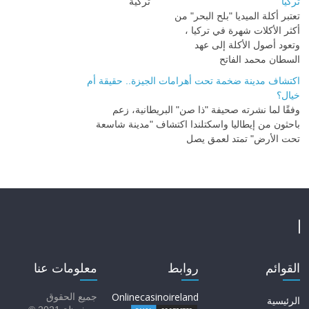
تركيا
تعتبر أكلة الميديا "بلح البحر" من
أكثر الأكلات شهرة في تركيا ،
وتعود أصول الأكلة إلى عهد
السطان محمد الفاتح
اكتشاف مدينة ضخمة تحت أهرامات الجيزة.. حقيقة أم
خيال؟
وفقًا لما نشرته صحيفة "ذا صن" البريطانية، زعم
باحثون من إيطاليا واسكتلندا اكتشاف "مدينة شاسعة
تحت الأرض" تمتد لعمق يصل
القوائم
روابط
معلومات عنا
Onlinecasinoireland
جميع الحقوق
الرئيسية