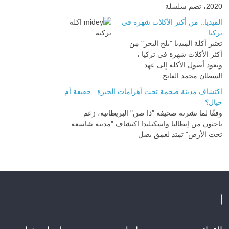
2020، تضم سلسلة
الميديا.. من أكثر الأكلات شهرة في
تركيا
تعتبر أكلة الميديا "بلح البحر" من
أكثر الأكلات شهرة في تركيا ،
وتعود أصول الأكلة إلى عهد
السطان محمد الفاتح
اكتشاف مدينة ضخمة تحت أهرامات الجيزة.. حقيقة أم
خيال؟
وفقًا لما نشرته صحيفة "ذا صن" البريطانية، زعم
باحثون من إيطاليا واسكتلندا اكتشاف "مدينة شاسعة
تحت الأرض" تمتد لعمق يصل