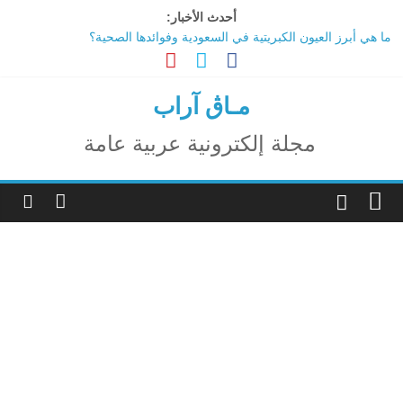
Ski
أحدث الأخبار:
t
ما هي أبرز العيون الكبريتية في السعودية وفوائدها الصحية؟
conten
تاثير تقنية الميتافيرس على المجتمع
الاحتفال بالمولد النبوي الشريف
اكتشاف مدينة ضخمة تحت أهرامات الجيزة.. حقيقة أم خيال؟
مـاڨ آراب
ترامب: تقدم deepSeek الصينية في الذكاء الاصطناعي جرس إنذار
لأمريكا
مجلة إلكترونية عربية عامة