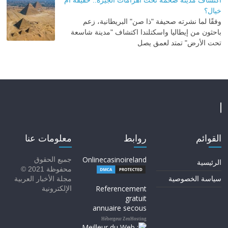
خيال؟
وفقًا لما نشرته صحيفة "ذا صن" البريطانية، زعم
باحثون من إيطاليا واسكتلندا اكتشاف "مدينة شاسعة
تحت الأرض" تمتد لعمق يصل
القوائم
روابط
معلومات عنا
Onlinecasinoireland
جميع الحقوق
الرئيسية
محفوظة 2021 ©
سياسة الخصوصية
مجلة الأخبار العربية
Referencement
الإلكترونية
gratuit
annuaire secous
Hébergeur ZenHosting