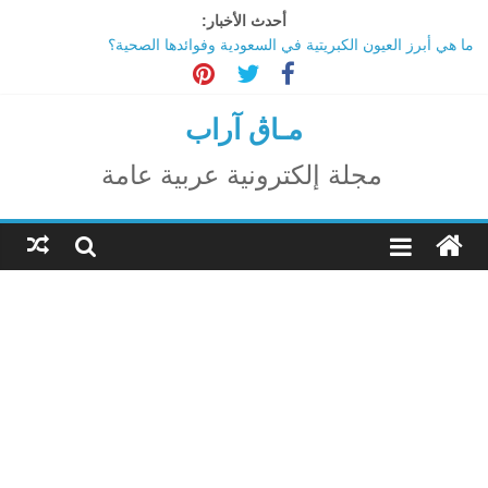
Ski
أحدث الأخبار:
t
ما هي أبرز العيون الكبريتية في السعودية وفوائدها الصحية؟
conten
تاثير تقنية الميتافيرس على المجتمع
الاحتفال بالمولد النبوي الشريف
اكتشاف مدينة ضخمة تحت أهرامات الجيزة.. حقيقة أم خيال؟
مـاڨ آراب
ترامب: تقدم deepSeek الصينية في الذكاء الاصطناعي جرس إنذار
لأمريكا
مجلة إلكترونية عربية عامة