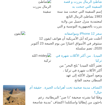
شاطئ الرمال بنزرت و قصة
السفينة التي جنحت به
إسم السفينة التي جنحت منذ سنة
1983 بشاطئ الرمال التابع
لمعتمدية منزل جميل من ولاية
بنزرت بالجمهورية التونسية و التي
سعر iPhone 12 ومواصفاته
أعلنت شركة آبل الأمريكية أن هواتف ايفون 12
ستتوفر في الأسواق اعتبارًا من يوم الجمعة 23 أكتوبر
2020، تضم سلسلة
الميديا.. من أكثر الأكلات شهرة في
تركيا
تعتبر أكلة الميديا "بلح البحر" من
أكثر الأكلات شهرة في تركيا ،
وتعود أصول الأكلة إلى عهد
السطان محمد الفاتح
اكتشاف مدينة ضخمة تحت أهرامات الجيزة.. حقيقة أم
خيال؟
وفقًا لما نشرته صحيفة "ذا صن" البريطانية، زعم
باحثون من إيطاليا واسكتلندا اكتشاف "مدينة شاسعة