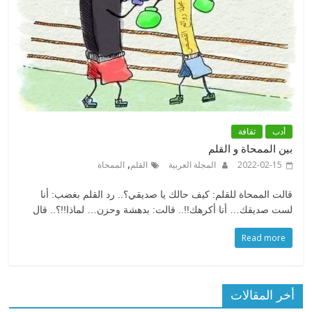
أدب
ثقافة
بين الممحاة و القلم
,
2022-02-15
المجلة العربية
القلم
الممحاة
قالت الممحاة للقلم: كيف حالك يا صديقي؟.. رد القلم بغضب: أنا
لست صديقك… أنا أكرهك!!.. قالت: بدهشة وحزن… لماذا!!؟.. قال
Read more
أخر المقالات