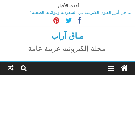
Ski
أحدث الأخبار:
t
ما هي أبرز العيون الكبريتية في السعودية وفوائدها الصحية؟
conten
تاثير تقنية الميتافيرس على المجتمع
الاحتفال بالمولد النبوي الشريف
اكتشاف مدينة ضخمة تحت أهرامات الجيزة.. حقيقة أم خيال؟
مـاڨ آراب
ترامب: تقدم deepSeek الصينية في الذكاء الاصطناعي جرس إنذار
لأمريكا
مجلة إلكترونية عربية عامة