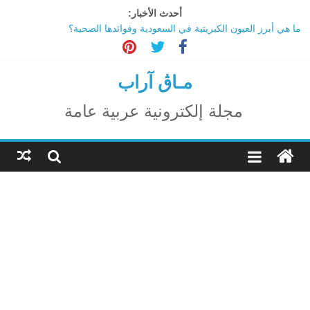
Ski
أحدث الأخبار:
t
ما هي أبرز العيون الكبريتية في السعودية وفوائدها الصحية؟
conten
تاثير تقنية الميتافيرس على المجتمع
الاحتفال بالمولد النبوي الشريف
اكتشاف مدينة ضخمة تحت أهرامات الجيزة.. حقيقة أم خيال؟
مـاڨ آراب
ترامب: تقدم deepSeek الصينية في الذكاء الاصطناعي جرس إنذار
لأمريكا
مجلة إلكترونية عربية عامة