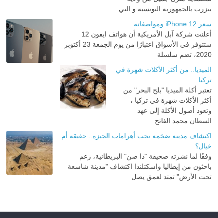
بنزرت بالجمهورية التونسية و التي
سعر iPhone 12 ومواصفاته
أعلنت شركة آبل الأمريكية أن هواتف ايفون 12
ستتوفر في الأسواق اعتبارًا من يوم الجمعة 23 أكتوبر
2020، تضم سلسلة
الميديا.. من أكثر الأكلات شهرة في
تركيا
تعتبر أكلة الميديا "بلح البحر" من
أكثر الأكلات شهرة في تركيا ،
وتعود أصول الأكلة إلى عهد
السطان محمد الفاتح
اكتشاف مدينة ضخمة تحت أهرامات الجيزة.. حقيقة أم
خيال؟
وفقًا لما نشرته صحيفة "ذا صن" البريطانية، زعم
باحثون من إيطاليا واسكتلندا اكتشاف "مدينة شاسعة
تحت الأرض" تمتد لعمق يصل