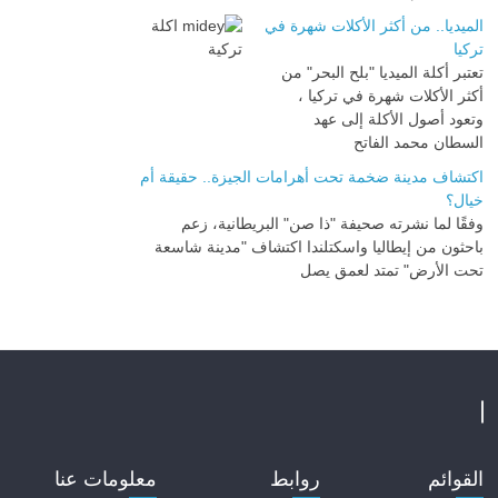
الميديا.. من أكثر الأكلات شهرة في
تركيا
تعتبر أكلة الميديا "بلح البحر" من
أكثر الأكلات شهرة في تركيا ،
وتعود أصول الأكلة إلى عهد
السطان محمد الفاتح
اكتشاف مدينة ضخمة تحت أهرامات الجيزة.. حقيقة أم
خيال؟
وفقًا لما نشرته صحيفة "ذا صن" البريطانية، زعم
باحثون من إيطاليا واسكتلندا اكتشاف "مدينة شاسعة
تحت الأرض" تمتد لعمق يصل
القوائم
روابط
معلومات عنا