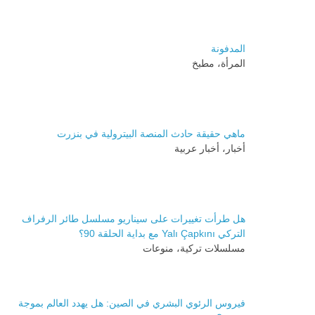
المدفونة
المرأة، مطبخ
ماهي حقيقة حادث المنصة البيترولية في بنزرت
أخبار، أخبار عربية
هل طرأت تغييرات على سيناريو مسلسل طائر الرفراف
التركي Yalı Çapkını مع بداية الحلقة 90؟
مسلسلات تركية، منوعات
فيروس الرئوي البشري في الصين: هل يهدد العالم بموجة