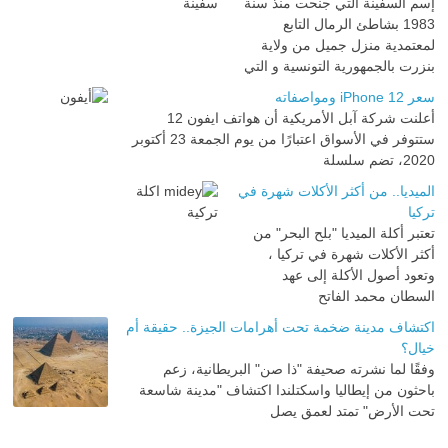
إسم السفينة التي جنحت منذ سنة
1983 بشاطئ الرمال التابع
لمعتمدية منزل جميل من ولاية
بنزرت بالجمهورية التونسية و التي
سعر iPhone 12 ومواصفاته
أعلنت شركة آبل الأمريكية أن هواتف ايفون 12
ستتوفر في الأسواق اعتبارًا من يوم الجمعة 23 أكتوبر
2020، تضم سلسلة
الميديا.. من أكثر الأكلات شهرة في
تركيا
تعتبر أكلة الميديا "بلح البحر" من
أكثر الأكلات شهرة في تركيا ،
وتعود أصول الأكلة إلى عهد
السطان محمد الفاتح
اكتشاف مدينة ضخمة تحت أهرامات الجيزة.. حقيقة أم
خيال؟
وفقًا لما نشرته صحيفة "ذا صن" البريطانية، زعم
باحثون من إيطاليا واسكتلندا اكتشاف "مدينة شاسعة
تحت الأرض" تمتد لعمق يصل