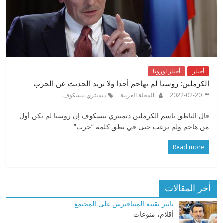
أخبار
أخبار اوروبا
الكرملين: روسيا لم تهاجم أحدا ولا تريد الحديث عن الحرب
2022-02-20
المجلة العربية
ديميتري بيسكوف
قال الناطق باسم الكرملين ديميتري بيسكوف إن روسيا لم تكن أول
من هاجم ولم ترغب حتى في نطق كلمة “حرب”..
Read more
أخر المقالات
تاثير تقنية الميتافيرس على المجتمع
أقلام، منوعات