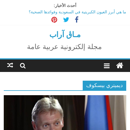
Ski
أحدث الأخبار:
t
ما هي أبرز العيون الكبريتية في السعودية وفوائدها الصحية؟
conten
تاثير تقنية الميتافيرس على المجتمع
الاحتفال بالمولد النبوي الشريف
اكتشاف مدينة ضخمة تحت أهرامات الجيزة.. حقيقة أم خيال؟
مـاڨ آراب
ترامب: تقدم deepSeek الصينية في الذكاء الاصطناعي جرس إنذار
لأمريكا
مجلة إلكترونية عربية عامة
ديميتري بيسكوف