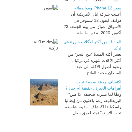
سعر iPhone 12 ومواصفاته
أعلنت شركة آبل الأمريكية أن
هواتف ايفون 12 ستتوفر في
الأسواق اعتبارًا من يوم الجمعة 23
أكتوبر 2020، تضم سلسلة
الميديا.. من أكثر الأكلات شهرة في
تركيا
تعتبر أكلة الميديا "بلح البحر" من
أكثر الأكلات شهرة في تركيا ،
وتعود أصول الأكلة إلى عهد
السطان محمد الفاتح
اكتشاف مدينة ضخمة تحت
أهرامات الجيزة.. حقيقة أم خيال؟
وفقًا لما نشرته صحيفة "ذا صن"
البريطانية، زعم باحثون من إيطاليا
واسكتلندا اكتشاف "مدينة شاسعة
تحت الأرض" تمتد لعمق يصل