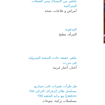
تخلص من الإمساك ومن الفضلات
المتراكمة
أمراض و علاجات، صحة
المدفونة
المرأة، مطبخ
ماهي حقيقة حادث المنصة البيترولية
في بنزرت
أخبار، أخبار عربية
هل طرأت تغييرات على سيناريو
مسلسل طائر الرفراف التركي Yalı
Çapkını مع بداية الحلقة 90؟
مسلسلات تركية، منوعات