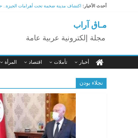
Ski
أحدث الأخبار:
اكتشاف مدينة ضخمة تحت أهرامات الجيزة.. حق
t
ترامب: تقدم deepSeek الصينية في الذكاء الاصطناعي جرس إنذار لأمريكا
conten
ما هي أبرز العيون الكبريتية في السعودية وفوا
مـاڨ آراب
تاثير تقنية الميتافيرس على المجتمع
الاحتفال بالمولد النبوي الشريف
مجلة إلكترونية عربية عامة
أخبار
تأملات
اقتصاد
المرأة
نجلاء بودن