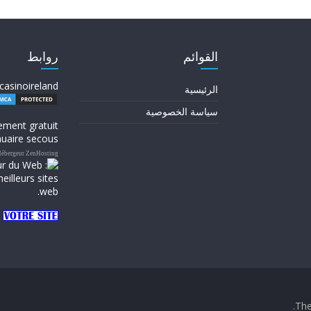
القوائم
روابط
casinoireland
الرئيسية
سياسة الخصوصية
ement gratuit
uaire secous
ébergeur ZenHosting
.
Th