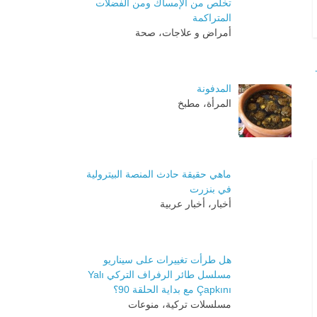
تخلص من الإمساك ومن الفضلات
المتراكمة
أمراض و علاجات، صحة
المدفونة
المرأة، مطبخ
ماهي حقيقة حادث المنصة البيترولية
في بنزرت
أخبار، أخبار عربية
هل طرأت تغييرات على سيناريو
مسلسل طائر الرفراف التركي Yalı
Çapkını مع بداية الحلقة 90؟
مسلسلات تركية، منوعات