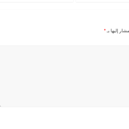
شار إليها بـ
*