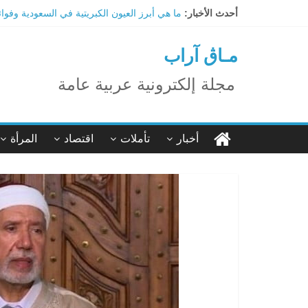
Ski
أحدث الأخبار:
ما هي أبرز العيون الكبريتية في السعودية وفوا
t
تاثير تقنية الميتافيرس على المجتمع
conten
الاحتفال بالمولد النبوي الشريف
مـاڨ آراب
اكتشاف مدينة ضخمة تحت أهرامات الجيزة.. حق
ترامب: تقدم deepSeek الصينية في الذكاء الاصطناعي جرس إنذار لأمريكا
مجلة إلكترونية عربية عامة
أخبار
تأملات
اقتصاد
المرأة