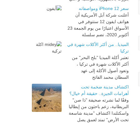
سعر iPhone 12 ومواصفاته
أعلنت شركة آبل الأمريكية أن
هواتف ايفون 12 ستتوفر في
الأسواق اعتبارًا من يوم الجمعة 23
أكتوبر 2020، تضم سلسلة
الميديا.. من أكثر الأكلات شهرة في
تركيا
تعتبر أكلة الميديا "بلح البحر" من
أكثر الأكلات شهرة في تركيا ،
وتعود أصول الأكلة إلى عهد
السطان محمد الفاتح
اكتشاف مدينة ضخمة تحت
أهرامات الجيزة.. حقيقة أم خيال؟
وفقًا لما نشرته صحيفة "ذا صن"
البريطانية، زعم باحثون من إيطاليا
واسكتلندا اكتشاف "مدينة شاسعة
تحت الأرض" تمتد لعمق يصل