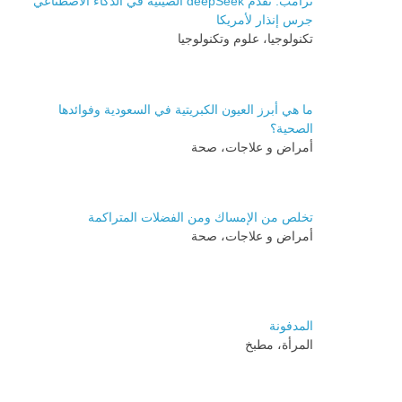
ترامب: تقدم deepSeek الصينية في الذكاء الاصطناعي
جرس إنذار لأمريكا
تكنولوجيا، علوم وتكنولوجيا
ما هي أبرز العيون الكبريتية في السعودية وفوائدها
الصحية؟
أمراض و علاجات، صحة
تخلص من الإمساك ومن الفضلات المتراكمة
أمراض و علاجات، صحة
المدفونة
المرأة، مطبخ