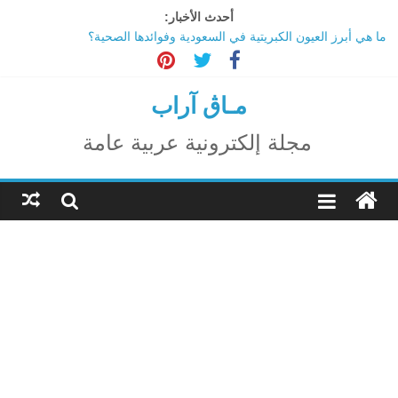
Ski
أحدث الأخبار:
ترامب: تقدم deepSeek الصينية في الذكاء الاصطناعي جرس إنذار
t
لأمريكا
conten
ما هي أبرز العيون الكبريتية في السعودية وفوائدها الصحية؟
تاثير تقنية الميتافيرس على المجتمع
مـاڨ آراب
الاحتفال بالمولد النبوي الشريف
اكتشاف مدينة ضخمة تحت أهرامات الجيزة.. حقيقة أم خيال؟
مجلة إلكترونية عربية عامة