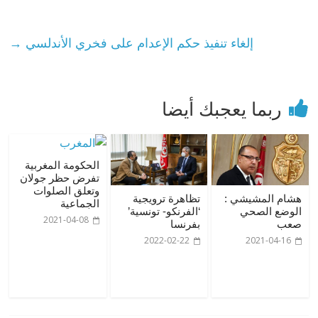
إلغاء تنفيذ حكم الإعدام على فخري الأندلسي
→
ربما يعجبك أيضا
الحكومة المغربية
تفرض حظر جولان
وتعلق الصلوات
هشام المشيشي :
تظاهرة ترويجية
الجماعية
الوضع الصحي
‘الفرنكو- تونسية’
2021-04-08
صعب
بفرنسا
2022-02-22
2021-04-16