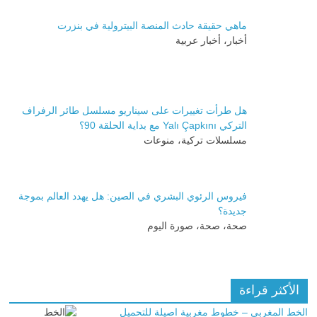
ماهي حقيقة حادث المنصة البيترولية في بنزرت
أخبار، أخبار عربية
هل طرأت تغييرات على سيناريو مسلسل طائر الرفراف
التركي Yalı Çapkını مع بداية الحلقة 90؟
مسلسلات تركية، منوعات
فيروس الرئوي البشري في الصين: هل يهدد العالم بموجة
جديدة؟
صحة، صحة، صورة اليوم
الأكثر قراءة
الخط المغربي – خطوط مغربية اصيلة للتحميل