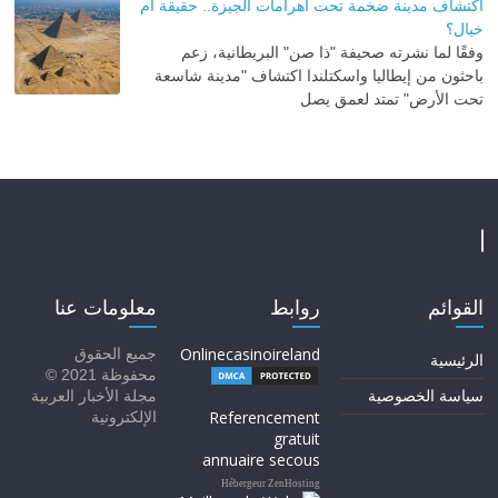
اكتشاف مدينة ضخمة تحت أهرامات الجيزة.. حقيقة أم
خيال؟
وفقًا لما نشرته صحيفة "ذا صن" البريطانية، زعم
باحثون من إيطاليا واسكتلندا اكتشاف "مدينة شاسعة
تحت الأرض" تمتد لعمق يصل
القوائم
روابط
معلومات عنا
Onlinecasinoireland
جميع الحقوق
الرئيسية
محفوظة 2021 ©
سياسة الخصوصية
مجلة الأخبار العربية
Referencement
الإلكترونية
gratuit
annuaire secous
Hébergeur ZenHosting