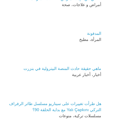
أمراض و علاجات، صحة
المدفونة
المرأة، مطبخ
ماهي حقيقة حادث المنصة البيترولية في بنزرت
أخبار، أخبار عربية
هل طرأت تغييرات على سيناريو مسلسل طائر الرفراف
التركي Yalı Çapkını مع بداية الحلقة 90؟
مسلسلات تركية، منوعات