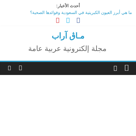
Ski
أحدث الأخبار:
t
ما هي أبرز العيون الكبريتية في السعودية وفوائدها الصحية؟
conten
تاثير تقنية الميتافيرس على المجتمع
الاحتفال بالمولد النبوي الشريف
اكتشاف مدينة ضخمة تحت أهرامات الجيزة.. حقيقة أم خيال؟
مـاڨ آراب
ترامب: تقدم deepSeek الصينية في الذكاء الاصطناعي جرس إنذار
لأمريكا
مجلة إلكترونية عربية عامة