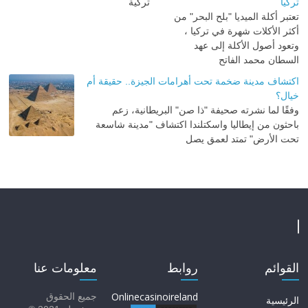
تركيا
تعتبر أكلة الميديا "بلح البحر" من
أكثر الأكلات شهرة في تركيا ،
وتعود أصول الأكلة إلى عهد
السطان محمد الفاتح
اكتشاف مدينة ضخمة تحت أهرامات الجيزة.. حقيقة أم
خيال؟
وفقًا لما نشرته صحيفة "ذا صن" البريطانية، زعم
باحثون من إيطاليا واسكتلندا اكتشاف "مدينة شاسعة
تحت الأرض" تمتد لعمق يصل
القوائم
روابط
معلومات عنا
Onlinecasinoireland
جميع الحقوق
الرئيسية