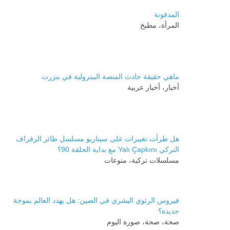
المدفونة
المرأة، مطبخ
ماهي حقيقة حادث المنصة البيترولية في بنزرت
أخبار، أخبار عربية
هل طرأت تغييرات على سيناريو مسلسل طائر الرفراف
التركي Yalı Çapkını مع بداية الحلقة 90؟
مسلسلات تركية، منوعات
فيروس الرئوي البشري في الصين: هل يهدد العالم بموجة
جديدة؟
صحة، صحة، صورة اليوم