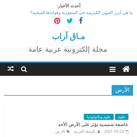
Ski
أحدث الأخبار:
t
ما هي أبرز العيون الكبريتية في السعودية وفوائدها الصحية؟
conten
تاثير تقنية الميتافيرس على المجتمع
الاحتفال بالمولد النبوي الشريف
اكتشاف مدينة ضخمة تحت أهرامات الجيزة.. حقيقة أم خيال؟
مـاڨ آراب
ترامب: تقدم deepSeek الصينية في الذكاء الاصطناعي جرس إنذار
لأمريكا
مجلة إلكترونية عربية عامة
الأرض
علوم
علوم وتكنولوجيا
عاصفة شمسية تؤثر على الأرض الأحد
2021-03-20
المجلة العربية
الأرض