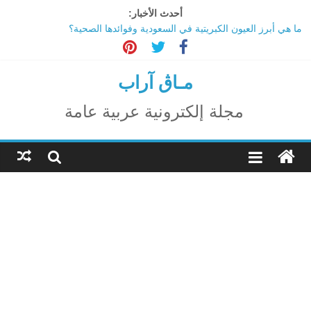
Ski
أحدث الأخبار:
t
ما هي أبرز العيون الكبريتية في السعودية وفوائدها الصحية؟
conten
تاثير تقنية الميتافيرس على المجتمع
الاحتفال بالمولد النبوي الشريف
اكتشاف مدينة ضخمة تحت أهرامات الجيزة.. حقيقة أم خيال؟
مـاڨ آراب
ترامب: تقدم deepSeek الصينية في الذكاء الاصطناعي جرس إنذار
لأمريكا
مجلة إلكترونية عربية عامة