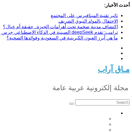
Skip
أحدث الأخبار:
to
content
تاثير تقنية الميتافيرس على المجتمع
الاحتفال بالمولد النبوي الشريف
اكتشاف مدينة ضخمة تحت أهرامات الجيزة.. حقيقة أم خيال؟
ترامب: تقدم deepSeek الصينية في الذكاء الاصطناعي جرس إنذار لأمريكا
ما هي أبرز العيون الكبريتية في السعودية وفوائدها الصحية؟
مـاڨ آراب
مجلة إلكترونية عربية عامة
أخبار
أخبار تونس
أخبار عربية
أخبار اوروبا