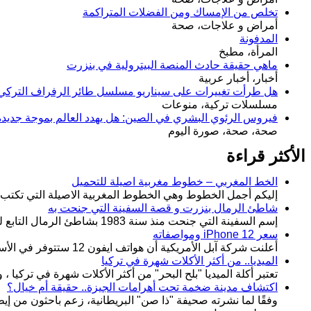
تخلص من الإمساك ومن الفضلات المتراكمة
أمراض و علاجات، صحة
المدفونة
المرأة، مطبخ
ماهي حقيقة حادث المنصة البيترولية في بنزرت
أخبار، أخبار عربية
هل طرأت تغييرات على سيناريو مسلسل طائر الرفراف التركي Yalı Çapkını مع بداية الحلقة 90
مسلسلات تركية، منوعات
فيروس الرئوي البشري في الصين: هل يهدد العالم بموجة جديد
صحة، صحة، صورة اليوم
الأكثر قراءة
الخط المغربي – خطوط مغربية اصيلة للتحميل
إليكم أجمل الخطوط وهي الخطوط المغربية الاصيلة التي تكتب به
شاطئ الرمال بنزرت و قصة السفينة التي جنحت به
إسم السفينة التي جنحت منذ سنة 1983 بشاطئ الرمال التابع لمعتمدية منزل جميل من ولاية بنزرت بالجمهورية التونسية و التي
سعر iPhone 12 ومواصفاته
أعلنت شركة آبل الأمريكية أن هواتف ايفون 12 ستتوفر في الأسواق اعتبارًا من يوم الجمعة 23 أكتوبر 2020، تضم سلسلة
الميديا.. من أكثر الأكلات شهرة في تركيا
تعتبر أكلة الميديا "بلح البحر" من أكثر الأكلات شهرة في تركيا 
اكتشاف مدينة ضخمة تحت أهرامات الجيزة.. حقيقة أم خيال؟
وفقًا لما نشرته صحيفة "ذا صن" البريطانية، زعم باحثون من إي