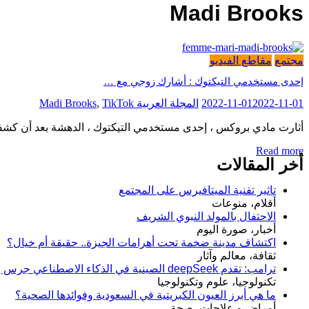
Madi Brooks
مجتمع
مقاطع الفيديو
إحدى مستخدمي التيكتوك : أشارك زوجي مع …
2022-11-01
2022-11-01
المجلة العربية
TikTok
,
Madi Brooks
أثارت مادي بروكس ، إحدى مستخدمي التيكتوك ، الدهشة بعد أن كشفت أ
Read more
أخر المقالات
تاثير تقنية الميتافيرس على المجتمع
أقلام، منوعات
الاحتفال بالمولد النبوي الشريف
أخبار، صورة اليوم
اكتشاف مدينة ضخمة تحت أهرامات الجيزة.. حقيقة أم خيال؟
ثقافة، معالم وآثار
ترامب: تقدم deepSeek الصينية في الذكاء الاصطناعي جرس إنذار لأمريكا
تكنولوجيا، علوم وتكنولوجيا
ما هي أبرز العيون الكبريتية في السعودية وفوائدها الصحية؟
أمراض و علاجات، صحة