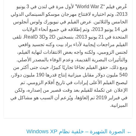
عُرض فيلم “World War Z” لأول مرة في لندن في 3 يونيو
2013، وتم اختياره لافتتاح مهرجان موسكو السينمائي الدولي
الخامس والثلاثين. عرض الفيلم في نيويورك ولوس أنجلوس
في 14 يونيو 2013، وتم إطلاقه في جميع أنحاء الولايات
المتحدة في 21 يونيو 2013، بنسختين 2D وRealD 3D. تلقى
الفيلم مراجعات إيجابية لأداء براد بيت وكنه تجسيد واقعي
لجنس الزومبي، ولكنه واجه بعض الانتقادات لنهاية الفيلم،
والتأثيرات البصرية القديمة، وعدم الوفاء بالمصدر الأصلي.
ومع ذلك، حقق الفيلم نجاحًا تجاريًا كبيرًا، حيث جنى أكثر من
540 مليون دولار مقابل ميزانية إنتاج قدرها 190 مليون دولار،
ليصبح الفيلم الأعلى إيرادات في تاريخ أفلام الزومبي. تم
الإعلان عن تكملة للفيلم بعد وقت قصير من إصداره، ولكن
في فبراير 2019 تم إلغاؤها، ويُزعم أن السبب هو مشاكل في
الميزانية.
←
الصورة الشهيرة – خلفية نظام Windows XP