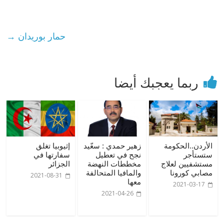
حمار بوريدان
→
ربما يعجبك أيضا
الأردن..الحكومة
زهير حمدي : سعّيد
إثيوبيا تغلق
ستستأجر
نجح في تعطيل
سفارتها في
مستشفيين لعلاج
مخططات النهضة
الجزائر
مصابي كورونا
والمافيا المتحالفة
2021-08-31
معها
2021-03-17
2021-04-26