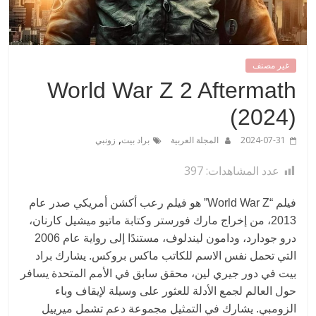
غير مصنف
World War Z 2 Aftermath
(2024)
,
2024-07-31
المجلة العربية
براد بيت
زونبي
عدد المشاهدات:
397
فيلم “World War Z” هو فيلم رعب أكشن أمريكي صدر عام
2013، من إخراج مارك فورستر وكتابة ماتيو ميشيل كارنان،
درو جودارد، ودامون ليندلوف، مستندًا إلى رواية عام 2006
التي تحمل نفس الاسم للكاتب ماكس بروكس. يشارك براد
بيت في دور جيري لين، محقق سابق في الأمم المتحدة يسافر
حول العالم لجمع الأدلة للعثور على وسيلة لإيقاف وباء
الزومبي. يشارك في التمثيل مجموعة دعم تشمل ميرييل