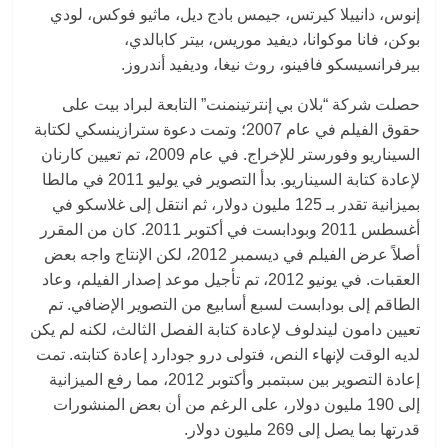
إنوس، دانييلا كيرتس، جيمس بادج ديل، ماثيو فوكس، لودي
بوكن، فانا موكوانا، ديفيد موريس، بيتر كابالدي،
بيرفرانسيسكو فافينو، روث نيغا، وديفيد أندروز.
حصلت شركة “بلان بي إنترتينمنت” التابعة لبراد بيت على
حقوق الفيلم في عام 2007؛ وتمت دعوة سترازينسكي لكتابة
السيناريو وفورستر للإخراج. في عام 2009، تم تعيين كارنان
لإعادة كتابة السيناريو. بدأ التصوير في يوليو 2011 في مالطا
بميزانية تقدر بـ 125 مليون دولار، ثم انتقل إلى غلاسكو في
أغسطس 2011 وبودابست في أكتوبر 2011. كان من المقرر
أصلاً عرض الفيلم في ديسمبر 2012، لكن الإنتاج واجه بعض
العقبات. في يونيو 2012، تم تأجيل موعد إصدار الفيلم، وعاد
الطاقم إلى بودابست لسبع أسابيع من التصوير الإضافي. تم
تعيين دامون ليندلوف لإعادة كتابة الفصل الثالث، لكنه لم يكن
لديه الوقت لإنهاء النص، فتولى درو جودارد إعادة كتابته. تمت
إعادة التصوير بين سبتمبر وأكتوبر 2012، مما رفع الميزانية
إلى 190 مليون دولار، على الرغم من أن بعض المنشورات
قدرتها بما يصل إلى 269 مليون دولار.