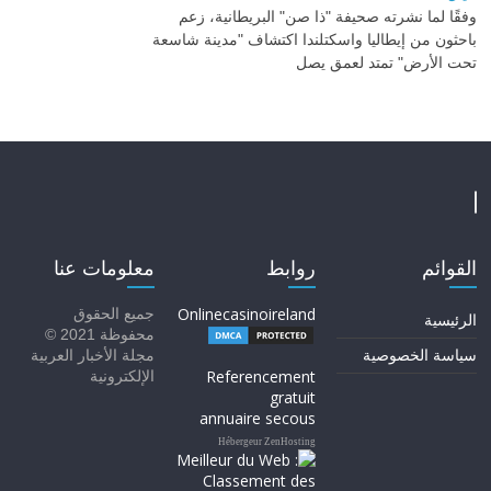
وفقًا لما نشرته صحيفة "ذا صن" البريطانية، زعم
باحثون من إيطاليا واسكتلندا اكتشاف "مدينة شاسعة
تحت الأرض" تمتد لعمق يصل
القوائم
روابط
معلومات عنا
Onlinecasinoireland
جميع الحقوق
الرئيسية
محفوظة 2021 ©
سياسة الخصوصية
مجلة الأخبار العربية
Referencement
الإلكترونية
gratuit
annuaire secous
Hébergeur ZenHosting