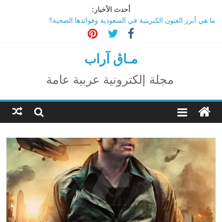
Ski
أحدث الأخبار:
t
ما هي أبرز العيون الكبريتية في السعودية وفوائدها الصحية؟
conten
تاثير تقنية الميتافيرس على المجتمع
الاحتفال بالمولد النبوي الشريف
اكتشاف مدينة ضخمة تحت أهرامات الجيزة.. حقيقة أم خيال؟
مـاڨ آراب
ترامب: تقدم deepSeek الصينية في الذكاء الاصطناعي جرس إنذار
لأمريكا
مجلة إلكترونية عربية عامة